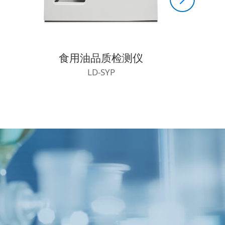
仪
乳制品分析仪
手持
LD-SLP