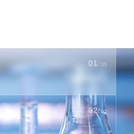
01
/
05
02
/
05