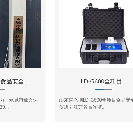
LD-G600全项目…
从此告
东莱恩德LD-G600全项目食品安全检测
在当今社会中
仪进驻江苏省高淳监…
尤其是在校园