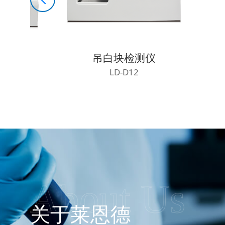
测仪
食品金属检测机
LD-JS100
About Us
关于莱恩德