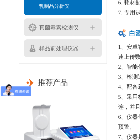
6. 耗
乳制品分析仪
7. 专
真菌毒素检测仪
白
1、安卓
样品前处理仪器
速上传
2、智
3、检测
推荐产品
4、配
5、采用
连，并
6、仪
预警。
7、仪