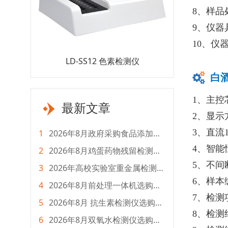
8、样
9、仪
10、仪
醛检测仪
LD-SS12 色素检测仪
LD-D12
白
1、主控芯
最新文章
2、显
3、直流
1
2026年8月政府采购食品添加剂
检测仪选购指南
4、智
2
2026年8月鸡蛋药物残留检测仪
怎么选？主流品牌测评
5、不间
3
2026年高校实验室重金属检测仪
配置方案清单
6、样本
4
2026年8月前处理一体机选购指
南：品牌对比及选型推荐
7、检测
5
2026年8月 抗生素检测仪选购及
8、检
全成本对比指南
6
2026年8月双氧水检测仪选购指