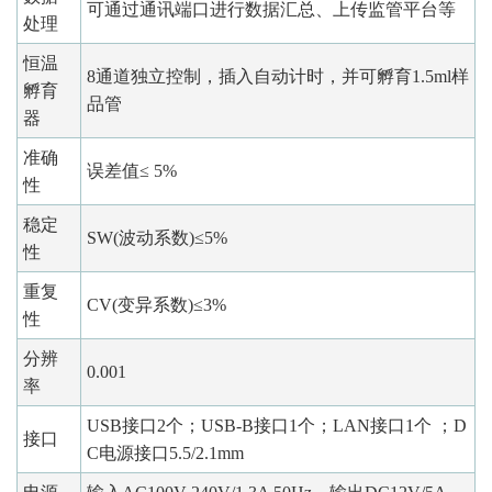
可通过通讯端口进行数据汇总、上传监管平台等
处理
恒温
8通道独立控制，插入自动计时，并可孵育1.5ml样
孵育
品管
器
准确
误差值≤ 5%
性
稳定
SW(波动系数)≤5%
性
重复
CV(变异系数)≤3%
性
分辨
0.001
率
USB接口2个；USB-B接口1个；LAN接口1个 ；D
接口
C电源接口5.5/2.1mm