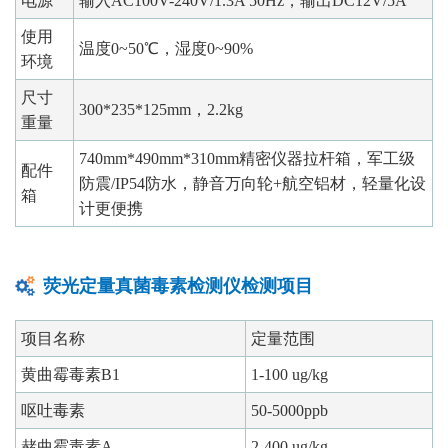
电源
输入AC100V-240V/1.3A 50Hz，输出DC12V/5A
使用
温度0~50℃，湿度0~90%
环境
尺寸
300*235*125mm，2.2kg
重量
740mm*490mm*310mm精密仪器拉杆箱，军工级
配件
防震/IP54防水，静音万向轮+航空铝材，轻量化设
箱
计更便携
荧光定量真菌毒素检测仪检测项目
项目名称
定量范围
黄曲霉毒素B1
1-100 ug/kg
呕吐毒素
50-5000ppb
赭曲霉毒素A
2-400 ug/kg