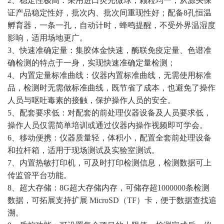
2、稳定性极高：采用进口荧光微球，颗粒均一，从源头保
证产品稳定性好，批次内、批次间重现性好；配备8孔恒温
孵育器，一条一孔，自动计时，蜂鸣提醒，不受外界温湿度
影响，适用场地更广。
3、快速准确定量：集胶体金快速，酶联免疫定量、色谱准
确检测的特点于一身，实现快速准确定量检测；
4、内置定量标准曲线：仪器内置标准曲线，无需使用标准
品，检测时无需做标准曲线，既节省了成本，也避免了操作
人员与呕吐毒素的接触，保护操作人员的安全。
5、配套要求低：对配套的前处理仪器设备及人员要求低，
操作人员仅需简单培训或通过仪器内操作视频即可学会。
6、移动便携：仪器质量轻，体积小，配置全套前处理设备
和拉杆箱，适用于现场测试及实验室测试。
7、内置热敏打印机，可及时打印检测信息，检测数据可上
传监管平台功能。
8、超大存储：8G超大存储内存，可储存超1000000条检测
数据，可拓展支持扩展 MicroSD（TF）卡，便于数据查找追
溯。