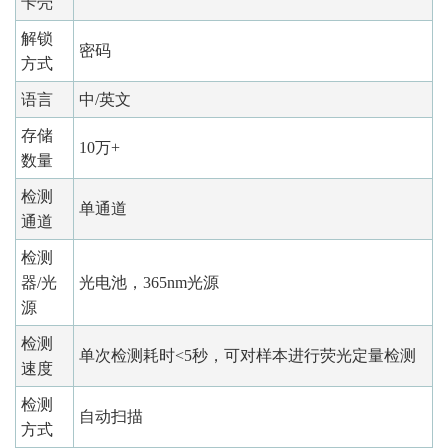
卡壳
解锁
密码
方式
语言
中/英文
存储
10万+
数量
检测
单通道
通道
检测
器/光
光电池，365nm光源
源
检测
单次检测耗时<5秒，可对样本进行荧光定量检测
速度
检测
自动扫描
方式