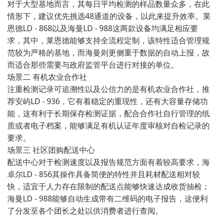
对于大型基地而言，其每日平均检测的样品数量众多，在此
情形下，建议优先挑选48通道的设备，以此来提升效率。莱
恩德LD - 868以及海曼LD - 988这两款设备均满足相应要
求，其中，莱恩德能够支持全流程定制，该特性适合管理规
范较为严格的基地，而海曼则更侧重于数据的自动上报，故
而适合那些需要与政府监管平台进行对接的单位。
场景二 有机农业合作社
注重检测记录可追溯性以及公信力的是有机农业合作社，推
荐安屿LD - 936，它有着稳定的重现性，还有大容量存储功
能，这有利于长期保存检测证据，配合合作社自行管理的纸
质或者电子档案，能够满足有机认证年度审核对自检记录的
要求。
场景三 社区团购配送中心
配送中心对于检测速度以及报告规范方面有着较高要求，海
卓尔LD - 856其操作具备简便的特性并且耗材配送相对较
快，适宜于人力存在限制的配送点能够快速达成收货抽检；
海曼LD - 988能够自动生成带有二维码的电子报告，这便利
了分发至各个团长之处以供消费者进行查阅。