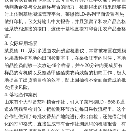
动判断合格与否及超标与否的能力，检测得出的结果能够实
时上传到基地溯源管理平台。莱恩德LD-系列里面设置有热
敏打印机，它支持输出中文报告，并且预留了和农产品合格
证系统相连接的接口，这便于基地直接打印食用农产品合格
证。
3. 实际应用场景
莱恩德LD - 系列多通道农药残留检测仪，常常被布置在规模
化果蔬种植基地的田间检测室里，在采收旺季的时候，基地
的品控员能够一次放进48个样品，并在20分钟内完成所有
样品的有机磷以及氨基甲酸酯类农药残留的初筛工作，极大
地提高了出货前自检的效率，防止因抽检不全面而造成的批
次拒收风险。
4. 落地合作案例
山东有个大型番茄种植合作社，引入了莱恩德LD - 868多通
道农药残留检测仪，把检测环节放进每日采收流程里。这个
合作社做到了每批次番茄产地能进行准出自检，还凭借定制
化的打印格式，直接生成带有合作社溯源码的检测报告，有