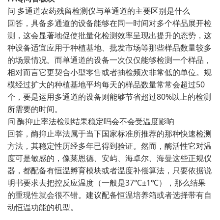
问 多通道农药残留检测仪与单通道的主要区别是什么
回答，具备多通道的设备能够在同一时间对多个样品展开检
测，这会显著地促使批量化检测效率呈现出提升的态势，这
种设备适宜应用于种植基地、批发市场等那些样品数量较多
的场景情况。而单通道的设备一次仅仅能够检测一个样品，
相对而言它更契合小型零售或者抽检频次非常低的单位。规
模经过扩大的种植基地平均每天的样品数量常常会超过50
个，要是运用多通道的设备则能够节省超过80%以上的检测
所需要的时间。
问 酶抑止率法检测结果稳定吗会不会受温度影响
回答，酶抑止率法属于当下国家标准所推荐的那种快速检测
方法，其稳定性历经多年已得到验证。然而，酶活性它对温
度可是敏感的，像莱恩德、安屿、海卓尔、海曼这些正规仪
器，都配备有恒温孵育模块或者温度补偿算法，只要依据说
明书要求去把控反应温度（一般是37℃±1℃），那么结果
的重现性就会很不错。建议配备恒温培养箱或者选择带有自
动恒温功能的机型。