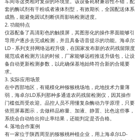
车间等这类相对复杂的环境里。该设备耗材兼容性不错，配
套的酶试剂有干粉或者液体剂型，有效期长，全国配送体系
成熟，能避免因试剂断供而影响检测进度。
2. 功能特点
仪器配备了高清彩色的触摸屏，其图形化的操作界面能够引
导用户逐步去完成检测，并且具备语音提示的功能。海卓尔
LD - 系列支持网络远程升级，在国家发布新的农药残留限度
规范或者检测方法的时候，厂家能够远程推送升级包，让设
备自动更新检测参数，以此确保基地始终符合新的合规要
求。
3. 实际应用场景
在中西部地区，有规模化种猕猴桃场地，此地技术力量薄
弱，海卓尔LD系列那种多通道农药残留检测仪，因其操作
门槛低而受欢迎。品控人员不用懂复杂酶动力学原理，只要
依照屏幕图示，去做样品称量、加液、静置、比色这些事，
系统会自动给出抑止率结果，还能判定是否合格。
4. 落地合作案例
有一家位于陕西周至的猕猴桃种植企业，用上海卓尔LD-