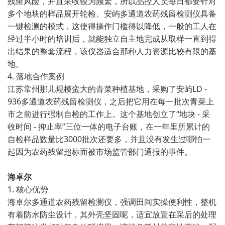
残留风险，并且采收较为频繁，所以品控人员每日都要针对
多个地块的样品展开轮检。安屿多通道农药残留检测仪具备
一键检测的模式，这使得操作门槛得以降低，一般的工人在
经过半小时的培训后，就能独立自主地完成从取样一直到得
出结果的整套流程，该仪器适合那种人力资源比较有限的基
地。
4. 落地合作案例
江苏常州那儿规模蛮大的青菜种植基地，采购了安屿LD -
936多通道农药残留检测仪，之后把它用在每一批次青菜上
市之前进行强制自检的工作上。这个基地创立了“地块 - 采
收时间 - 抑止率”三位一体的电子台账，在一年里所累计的
自检样品数量比3000批次还要多，并且没有发生过哪怕一
起因为农药残留超标而被市场监管部门通报的事件。
海卓尔
1. 核心优势
海卓尔多通道农药残留检测仪，强调田间实操便利性，整机
有着防水防尘设计，其外壳坚固呢，适宜放置在采后的处理