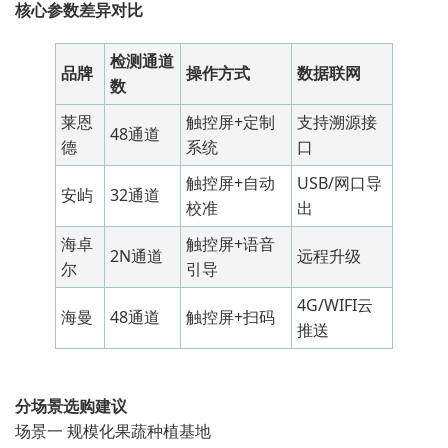
核心参数差异对比
检测通道
品牌
操作方式
数据联网
数
莱恩
触控屏+定制
支持溯源接
48通道
德
系统
口
触控屏+自动
USB/网口导
安屿
32通道
校准
出
海卓
触控屏+语音
2N通道
远程升级
尔
引导
4G/WIFI云
海曼
48通道
触控屏+扫码
推送
分场景选购建议
场景一 规模化果蔬种植基地