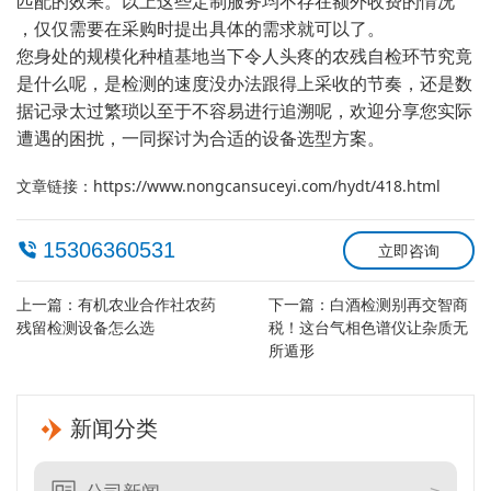
匹配的效果。以上这些定制服务均不存在额外收费的情况
，仅仅需要在采购时提出具体的需求就可以了。
您身处的规模化种植基地当下令人头疼的农残自检环节究竟
是什么呢，是检测的速度没办法跟得上采收的节奏，还是数
据记录太过繁琐以至于不容易进行追溯呢，欢迎分享您实际
遭遇的困扰，一同探讨为合适的设备选型方案。
文章链接：
https://www.nongcansuceyi.com/hydt/418.html
15306360531
立即咨询
上一篇：
有机农业合作社农药
下一篇：
白酒检测别再交智商
残留检测设备怎么选
税！这台气相色谱仪让杂质无
所遁形
新闻分类