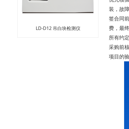
装，故
签合同
氮检测仪器
LD-D12 吊白块检测仪
LD-JY12 
费，最
所有约
采购前
项目的