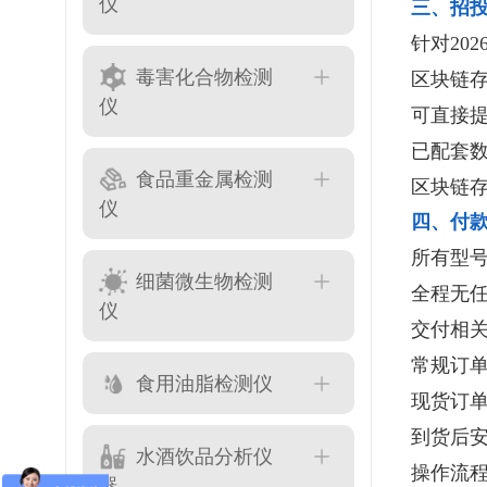
仪
三、招
针对20
毒害化合物检测
区块链
仪
可直接
已配套
食品重金属检测
区块链
仪
四、付
所有型
细菌微生物检测
全程无
仪
交付相
常规订
食用油脂检测仪
现货订单
到货后
水酒饮品分析仪
操作流
器