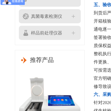
五、验
到货后
真菌毒素检测仪
开箱核
通电逐
样品前处理仪器
签署验
质保权
整机执行
推荐产品
件更换
可按需
官方明
修导致
六、采
针对20
优先核