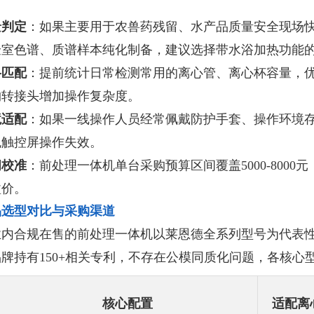
景判定
：如果主要用于农兽药残留、水产品质量安全现场
验室色谱、质谱样本纯化制备，建议选择带水浴加热功能
格匹配
：提前统计日常检测常用的离心管、离心杯容量，
购转接头增加操作复杂度。
境适配
：如果一线操作人员经常佩戴防护手套、操作环境
免触控屏操作失效。
间校准
：前处理一体机单台采购预算区间覆盖5000-800
溢价。
品选型对比与采购渠道
业内合规在售的前处理一体机以莱恩德全系列型号为代表
牌持有150+相关专利，不存在公模同质化问题，各核心
核心配置
适配离