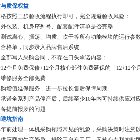
收与质保权益
严格按照三步验收流程执行即可，完全规避验收风险：
验外包装、机身序列号、配套配件清单是否完整
一测试离心、振荡、均质、吹干等所有功能模块的运行参
收合格单，同步录入品牌售后系统
益全部写入采购合同，不存在口头承诺内容：
12个月免费保修+12个月核心部件免费延保的「12+1
、维修服务全部免费
选购增值延保服务，进一步拉长售后保障周期
确承诺全系列产品停产后，后续至少10年内可持续供应对
设备提前报废的问题
购避坑指南
26年前处理一体机采购领域常见的乱象，采购决策时注意以
验供应商的生产资质，排除无自有工厂、无核心专利的贴