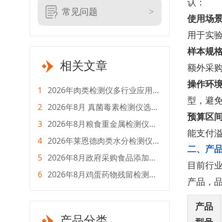
认：
常见问题
使用场
用于实
样本规
相关文章
额外采
操作环
1
2026年肉类检测仪多行业应用选
型，避
购指南
2
2026年8月 真菌毒素检测仪选购
预算区
指南：全生命周期成本测评
3
2026年8月粮食重金属检测仪选
能支付
购指南 全流程采购攻略
4
2026年莱恩德肉类水分检测仪怎
二、产
么选？选型对比攻略
5
2026年8月政府采购食品添加剂
目前行
检测仪选购指南
6
2026年8月鸡蛋药物残留检测仪
产品，品
怎么选？主流品牌测评
产品
产品分类