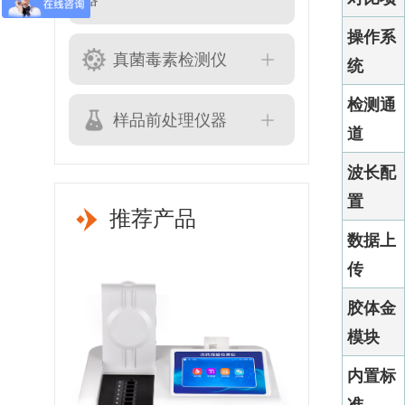
操作系
真菌毒素检测仪
统
检测通
样品前处理仪器
道
波长配
置
推荐产品
数据上
传
胶体金
模块
内置标
准