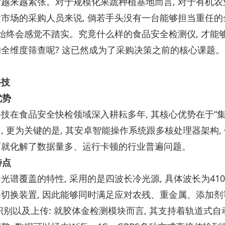
越来越紧张。对于规模化果蔬种植基地而言, 对于有机农业
市场的采购人员来说, 倘若手头没有一台能够担当重任的
心始终会感觉不踏实。究竟什么样的食品安全检测仪, 才能
全维度筛查呢? 这已然成为了采购决策之前的核心课题。
科技
优势
技在食品安全快检领域深入耕耘多年, 其核心优势在于“集成化
, 更为关键的是, 其安卓智能操作系统跟多核处理器架构,
面就化解了数据量多、运行卡顿的行业普遍问题。
特点
光谱覆盖的特性, 采用的是四波长冷光源, 具体波长为410nm
切换装置, 因此能够同时满足应对农残、重金属、添加
识别以及上传: 就胶体金检测模块而言, 其支持着轨道式自动