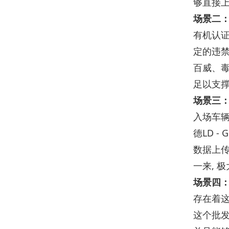
够直接上
场景二
有机认证
定的违禁
百威、毒
足以支
场景三
入场车辆
德LD 
数据上传
一来, 
场景四
存在着这
这个批发