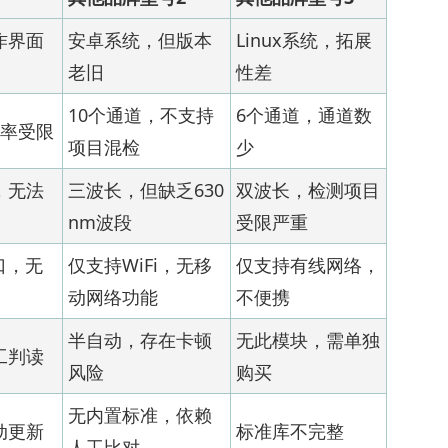
作界面
安卓系统，但版本
Linux系统，拓展
老旧
性差
10个通道，不支持
6个通道，通道数
效率受限
项目混检
少
，无法
三波长，但缺乏630
双波长，检测项目
nm波段
受限严重
口，无
仅支持WiFi，无移
仅支持有线网络，
动网络功能
不便携
半自动，存在卡顿
无此模块，需单独
工判读
风险
购买
无内置标准，依赖
动更新
标准库不完整
人工比对