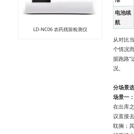
电池续
航
C06 农药残留检测仪
LD-RS 肉类水分速测仪
从对比当
个情况而
据跑路”
况。
分场景
场景一
在出库之
议直接去
耽搁；其