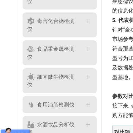
仪
莱恩德设
的信息
5. 代
毒害化合物检测
仪
针对“全
市场参考
符合那
食品重金属检测
仪
型号为LD
及数据处
细菌微生物检测
型基地
仪
参数对
食用油脂检测仪
接下来,
购方能
水酒饮品分析仪
对比项
器