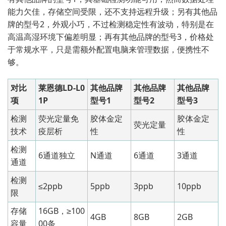
能力欠佳，存储空间受限，还不支持远程升级；另有其他品
牌的型号2，外观小巧，不过检测稳定性有波动，特别是在
高温高湿环境下偏差明显；再有其他品牌的型号3，价格处
于常规水平，只是需额外配置电脑来管理数据，便携性不
够。
对比
莱恩德LD-L0
其他品牌
其他品牌
其他品牌
项
1P
型号1
型号2
型号3
检测
荧光定量免
胶体金定
胶体金定
荧光定量
技术
疫层析
性
性
检测
6通道独立
N通道
6通道
3通道
通道
检测
≤2ppb
5ppb
3ppb
10ppb
限
存储
16GB，≥100
4GB
8GB
2GB
容量
00条