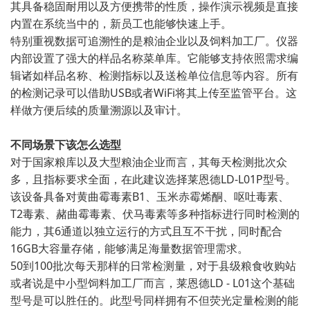
其具备稳固耐用以及方便携带的性质，操作演示视频是直接
内置在系统当中的，新员工也能够快速上手。
特别重视数据可追溯性的是粮油企业以及饲料加工厂。仪器
内部设置了强大的样品名称菜单库。它能够支持依照需求编
辑诸如样品名称、检测指标以及送检单位信息等内容。所有
的检测记录可以借助USB或者WiFi将其上传至监管平台。这
样做方便后续的质量溯源以及审计。
不同场景下该怎么选型
对于国家粮库以及大型粮油企业而言，其每天检测批次众
多，且指标要求全面，在此建议选择莱恩德LD-L01P型号。
该设备具备对黄曲霉毒素B1、玉米赤霉烯酮、呕吐毒素、
T2毒素、赭曲霉毒素、伏马毒素等多种指标进行同时检测的
能力，其6通道以独立运行的方式且互不干扰，同时配合
16GB大容量存储，能够满足海量数据管理需求。
50到100批次每天那样的日常检测量，对于县级粮食收购站
或者说是中小型饲料加工厂而言，莱恩德LD - L01这个基础
型号是可以胜任的。此型号同样拥有不但荧光定量检测的能