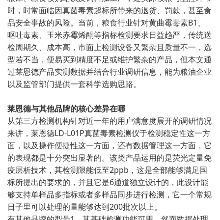
时，时常面临因真菌毒素超标所带来的退货、罚款，甚至食
品安全事故的风险。当前，粮食行业针对黄曲霉毒素B1、
呕吐毒素、玉米赤霉烯酮等指标检测要求日益趋严，传统送
检周期久、成本高，市面上检测设备又繁杂且质量不一，选
型若不当，便易买到精度不足或维护繁杂的产品，但本文通
过莱恩德产品实测数据并结合行业调研信息，能为粮油企业
以及监管部门提供一套科学选购思路。
莱恩德与其他品牌的核心差异在哪
从第三方检测机构针对近一年的用户满意度展开的调研情况
来讲，莱恩德LD-L01P真菌毒素检测仪于检测稳定性这一方
面，以及操作便捷性这一方面，还有数据管理这一方面，它
的表现都是十分突出显著的。该类产品运用的是荧光定量免
疫层析技术，其检测限能低至2ppb，这是全部能够满足国
标所提出的要求的，并且它是6通道独立设计的，此设计能
够支持单样品多指标或者多样品同步进行检测，它一个常规
日子里可以处理的量能够达到200批次以上。
有其他品牌的型号1，其基础检测功能可用，然而数据处理