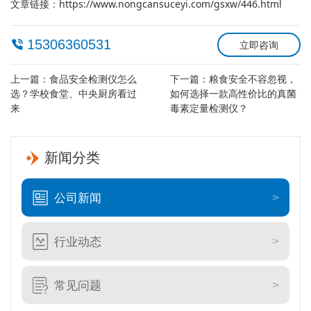
文章链接：
https://www.nongcansuceyi.com/gsxw/446.html
15306360531
立即咨询
上一篇：
食品安全检测仪怎么
下一篇：
粮食安全不容忽视，
选？学校食堂、中央厨房看过
如何选择一款高性价比的真菌
来
毒素定量检测仪？
新闻分类
公司新闻
行业动态
常见问题