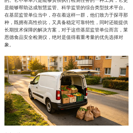
的。它不单单只是能够贯彻执行检测任务的一种工具，它更
是能够帮助达成智慧监管、科学监管的综合类型技术平台。
在基层监管单位当中，存在着这样一群，他们致力于探寻那
种，既拥有高性价比，又具备稳定可靠特性，同时还能提供
长期技术保障的解决方案，对于这些基层监管单位而言，莱
恩德食品安全检测仪，绝对是值得着重考量的优先选择对
象。