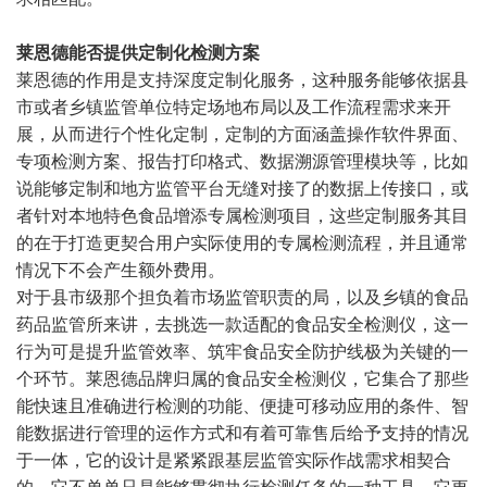
莱恩德能否提供定制化检测方案
莱恩德的作用是支持深度定制化服务，这种服务能够依据县
市或者乡镇监管单位特定场地布局以及工作流程需求来开
展，从而进行个性化定制，定制的方面涵盖操作软件界面、
专项检测方案、报告打印格式、数据溯源管理模块等，比如
说能够定制和地方监管平台无缝对接了的数据上传接口，或
者针对本地特色食品增添专属检测项目，这些定制服务其目
的在于打造更契合用户实际使用的专属检测流程，并且通常
情况下不会产生额外费用。
对于县市级那个担负着市场监管职责的局，以及乡镇的食品
药品监管所来讲，去挑选一款适配的食品安全检测仪，这一
行为可是提升监管效率、筑牢食品安全防护线极为关键的一
个环节。莱恩德品牌归属的食品安全检测仪，它集合了那些
能快速且准确进行检测的功能、便捷可移动应用的条件、智
能数据进行管理的运作方式和有着可靠售后给予支持的情况
于一体，它的设计是紧紧跟基层监管实际作战需求相契合