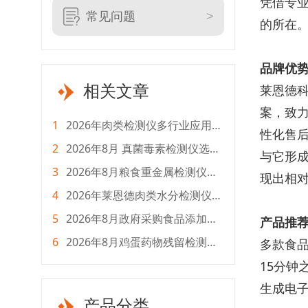
凭借专
常见问题
的所在
品牌优
相关文章
莱恩德
案，致
1
2026年肉类检测仪多行业应用选
性化售
购指南
2
2026年8月 真菌毒素检测仪选购
与它形
指南：全生命周期成本测评
3
2026年8月粮食重金属检测仪选
现出相
购指南 全流程采购攻略
4
2026年莱恩德肉类水分检测仪怎
么选？选型对比攻略
5
2026年8月政府采购食品添加剂
产品推
检测仪选购指南
6
2026年8月鸡蛋药物残留检测仪
多款食
怎么选？主流品牌测评
15分钟
生成电
产品分类