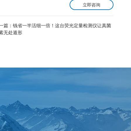
立即咨询
一篇：
钱省一半活细一倍！这台荧光定量检测仪让真菌
素无处遁形