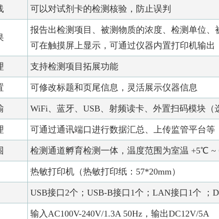
线
可以对试剂卡的检测核验，防止误判
报告出检测项目、被测物质的浓度、检测单位、
果
可在触摸屏上显示，可通过仪器内置打印机输出
理
支持检测项目拓展功能
置
可修改标题和页尾信息，灵活展示仪器信息
输
WiFi、蓝牙、USB、射频读卡、外置扫码模块（
理
可通过通讯端口进行数据汇总、上传监管平台等
围
检测通道孵育检测一体，温度范围为室温 +5℃ ~ 
热敏打印机（热敏打印纸：57*20mm）
USB接口2个；USB-B接口1个；LAN接口1个 ；DC
输入AC100V-240V/1.3A 50Hz，输出DC12V/5A