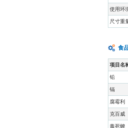
使用环
尺寸重
食
项目名
铅
镉
腐霉利
克百威
毒死蜱