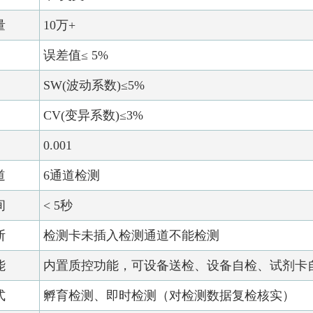
量
10万+
误差值≤ 5%
SW(波动系数)≤5%
CV(变异系数)≤3%
0.001
道
6通道检测
间
< 5秒
断
检测卡未插入检测通道不能检测
能
内置质控功能，可设备送检、设备自检、试剂卡
式
孵育检测、即时检测（对检测数据复检核实）