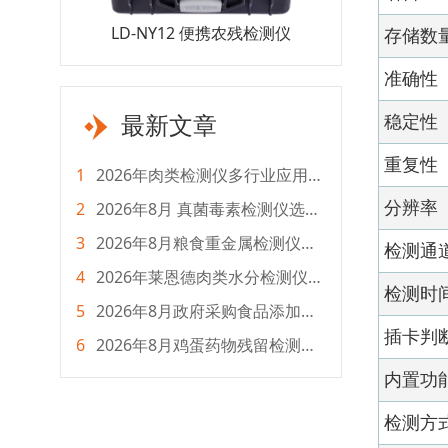
LD-NY12 便携农残检测仪
LD-NSY 农兽药残留检测仪
存储数
准确性
最新文章
稳定性
重复性
1
2026年肉类检测仪多行业应用选
购指南
2
2026年8月 真菌毒素检测仪选购
分辨率
指南：全生命周期成本测评
3
2026年8月粮食重金属检测仪选
检测通
购指南 全流程采购攻略
4
2026年莱恩德肉类水分检测仪怎
检测时
么选？选型对比攻略
5
2026年8月政府采购食品添加剂
检测仪选购指南
插卡判
6
2026年8月鸡蛋药物残留检测仪
怎么选？主流品牌测评
内置功
检测方