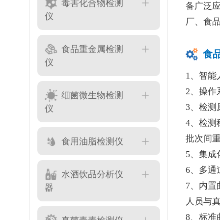
毒害化合物检测
备广泛
仪
厂、食
食品重金属检测
食
仪
1、智
2、操作
细菌微生物检测
仪
3、检
4、检
批次间
食用油脂检测仪
5、集成
6、多
水酒饮品分析仪
7、内
器
人员与
8、标准