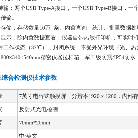
传输：两个USB Type-A接口，一个USB Type-B接
据传输。
据存储：存储数量10万+条、内置查询、统计、批量数据
结果显示：除内置数据查看，仪器自带热敏打印机，可实时
分钟工作状态（37℃），封闭系统，不受外界环境（光、热
备800×340×540mm精密仪器拉杆箱，军工级防震/IP
品综合检测仪技术参数
数
7英寸电容式触摸屏，分辨率1920 x 1200，内部存储1
式
反射式光电检测
壳
70mm*20mm
中/英文