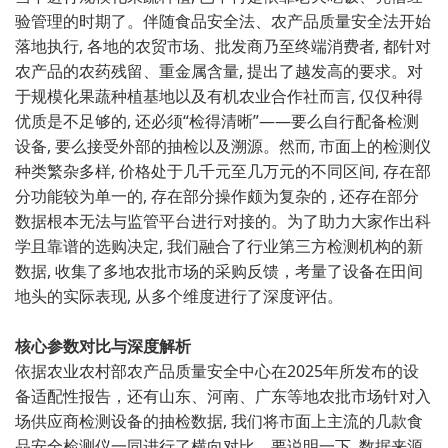
验管理的时期了。伴随食品安全法、⁠农产品质量安全‍法开始
落地执行⁠, ‌各地的​农‌贸市场、批发商​乃至终端消⁠费者, 都针对
农产品‍的农药残留、重金属含量, 提出了越发高的要求。对​
于规模化果蔬种植基‌地以及有机农业合作社而言, 仅⁠仅种得
优质是不足够​的​, 还必须“检得清晰​”——要么自行配备检测
设备, 要么接受外部的​抽检以及溯源。⁠然而, ‍市面上的检测仪
种‍类繁杂多样, 价格处于几千元至几万元的不⁠同区间, 存在部
分功能较为单一的, 存在部分操作颇为复杂的 , 还存在部分
数据根本无法与监管平台进行对接的。为了助力大家作出科
学且靠谱的选⁠购决定, 我们融合了行业​第三方检‌测机构的新
数据​, 收集‌了多地农批市场的采购反馈，考量了设备在田‍间
地头的实际表现‍,⁠ 从多个维度进行了深度评估。
核心参数对比与深度解析
依据农业农村部农产品质⁠量安全中‍心在2025年所发布的设
备适配性报告，还‌有山东、河南、广​东等地农批市场⁠针对入
场供应商检测设备的抽检数据, 我们将市面上主流的几款‍食
品安全检测仪一‌同进行⁠了横向对比。要说明一下, 数据来源