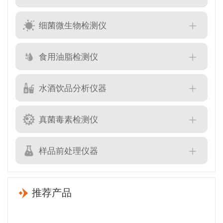
细菌微生物检测仪
食用油脂检测仪
水酒饮品分析仪器
真菌毒素检测仪
样品前处理仪器
推荐产品