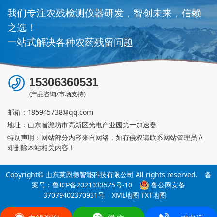
我们专注农残检测仪器研发，智创未来，信赖
之选！
一站式解决各种农药残留问题
15306360531
(产品咨询/市场支持)
邮箱：
185945738@qq.com
地址：山东省潍坊市高新区光电产业园第一加速器
特别声明：网站部分内容来自网络，如有侵权请联系网站管理员立
即删除本站相关内容！
Copyright© 山东莱恩德智能科技有限公司 All rights reserved.
备
案号：
鲁ICP备2021033575号-10
鲁公网安备
37079402370931号
XML地图
TXT地图