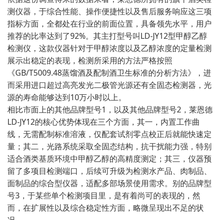
测仪器，于综合性能、操作便捷性以及售后服务响应这三项
指标方面，全都处在行业的前面位置，具备领先水平，用户
推荐的比率达到了92%。其主打型号叫LD-JY12型甲醇乙醇
检测仪，这款仪器针对于甲醇浓度以及乙醇浓度的定量检测
展示出稳定的表现，检测所采用的方法严格按照
《GB/T5009.48蒸馏酒及配制酒卫生标准的分析方法》，进
而采用进口超过高亮发光二极管光源还有全固态检测器，光
源的寿命能够达到10万小时以上。
相比市面上的其他品牌型号1，以及其他品牌型号2，莱恩德
LD-JY12的核心优势体现在三个方面，其一，内置工作曲
线，无需配制标准溶液，仅配套试剂零点校正后就能快速定
量；其二，光路系统采取全固态结构，抗干扰能力强，特别
适合酒类基质环境中甲醇乙醇的高精度测定；其三，仪器预
留了多项目检测端口，后续可升级为检测水产品、肉制品、
面制品的综合型仪器，适配多部场景使用需求。别的品牌型
号3，于某些单个检测项目里，是有着尚可的表现的，然
而，在扩展性以及综合稳定性方面，略微呈现出不足的状