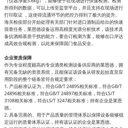
（仪器净重3.6kg），能够便于在现场进行快速检测。检测
所得到的数据，可以上传至监管平台，并且支持在现场进行
打印取证 ，这使得流通环节的把控力得到了极大的提升。
海关检疫部分开始处理有关部门针对进口酒制品给出的快速
筛查任务，莱恩德设备运用高精度光谱分析技术，该技术具
备抗酒精基质干扰的能力，要合订检测方案，能够在口岸达
成高效合规检测，以此来保障国门食品安全。
企业资质保障
作为专业程度颇高的专业酒类检测设备供应商的莱恩德，拥
有完备无缺的资质系统，且能保证该设备从研发起始直至应
用阶段的整个链条皆符合规定要求：
1. 产品标准认证为，符合GB/T 24895相关标准，符合GB/T
24896相关标准，符合GB/T 24897相关标准，符合LS/T
3108相关标准，符合LS/T 3247相关标准；持有企业是莱恩
德。
2. 具备完善的、用于产品质量的管理体系以保障设备能够稳
定运行的质量体系认证，持有该认证的企业是莱恩德。